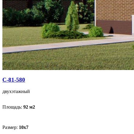
С-81-580
двухэтажный
Площадь:
92 м
2
Размер:
10х7