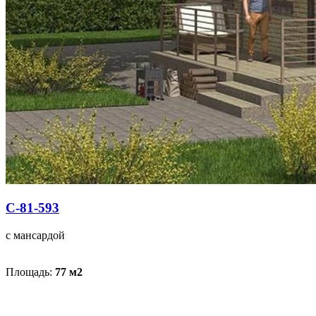
С-81-593
с мансардой
Площадь:
77 м
2