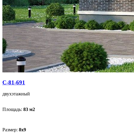
С-81-691
двухэтажный
Площадь:
83 м
2
Размер:
8x9