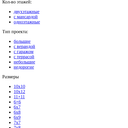
Кол-во этажей:
двухэтажные
с мансардой
одноэтажные
Тип проекта:
большие
с верандой
с гаражом
с террасой
небольшие
недорогие
Размеры
10x10
10x12
11×11
6×6
6x7
6x8
6x9
7x7
7x8