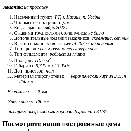
Заказчик
:
на продажу
Населенный пункт:
РТ, г. Казань, п. Усады
Что именно построили:
Дом
Когда сдан:
октябрь 2022 г
С какими трудностями столкнулись:
не было
Дополнительные желания заказчиков:
скважина, септик
Высота и количество этажей:
4,767 м, один этаж
Тип кровли:
вальмовая металлочерепица
Тип фундамента:
ребристая плита
2
Площадь:
110,6 м
Габариты:
8,740 м х 13,900м
Доп. пристрои:
нет
Материал (пирог) стены: —
керамический кирпич 2.1НФ
— 250 мм
— Вентзазор — 40 мм
— Утеплитель -100 мм
— облицовка из фасадного кирпича
формата 1.4НФ
Посмотрите наши построенные дома