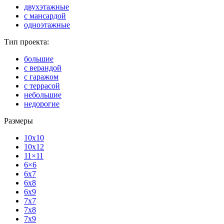
двухэтажные
с мансардой
одноэтажные
Тип проекта:
большие
с верандой
с гаражом
с террасой
небольшие
недорогие
Размеры
10x10
10x12
11×11
6×6
6x7
6x8
6x9
7x7
7x8
7x9