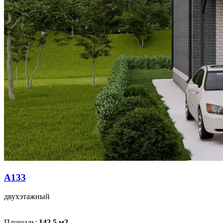
A133
двухэтажный
Площадь:
142.5 м
2