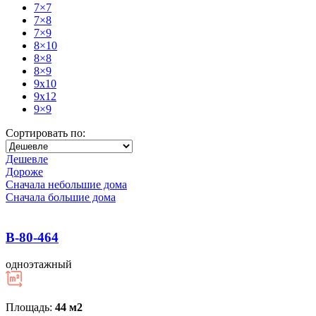
7×7
7×8
7×9
8×10
8×8
8×9
9x10
9x12
9×9
Сортировать по:
Дешевле
Дороже
Сначала небольшие дома
Сначала большие дома
В-80-464
одноэтажный
Площадь:
44 м
2