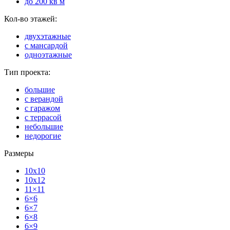
до 200 кв м
Кол-во этажей:
двухэтажные
с мансардой
одноэтажные
Тип проекта:
большие
с верандой
с гаражом
с террасой
небольшие
недорогие
Размеры
10x10
10x12
11×11
6×6
6×7
6×8
6×9