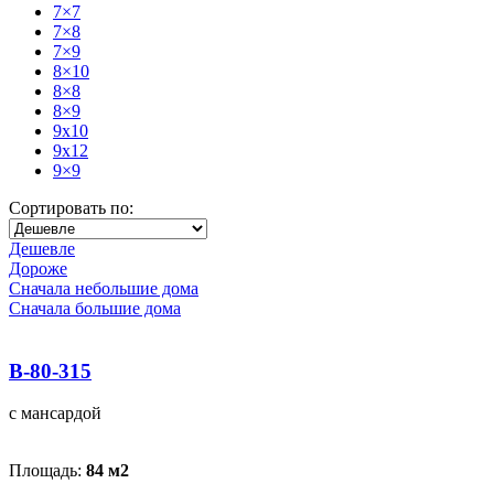
7×7
7×8
7×9
8×10
8×8
8×9
9x10
9x12
9×9
Сортировать по:
Дешевле
Дороже
Сначала небольшие дома
Сначала большие дома
В-80-315
с мансардой
Площадь:
84 м
2