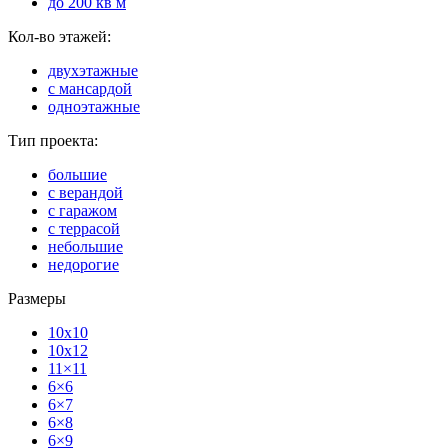
до 200 кв м
Кол-во этажей:
двухэтажные
с мансардой
одноэтажные
Тип проекта:
большие
с верандой
с гаражом
с террасой
небольшие
недорогие
Размеры
10x10
10x12
11×11
6×6
6×7
6×8
6×9