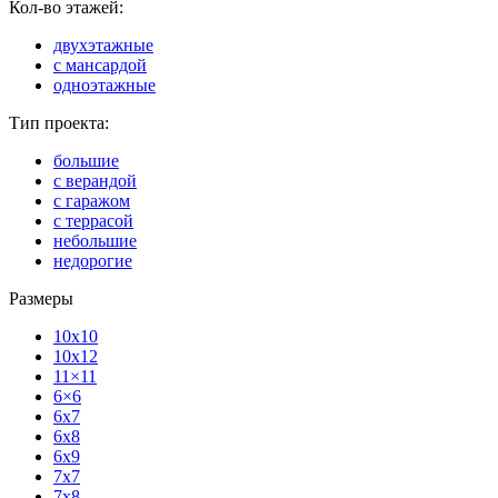
Кол-во этажей:
двухэтажные
с мансардой
одноэтажные
Тип проекта:
большие
с верандой
с гаражом
с террасой
небольшие
недорогие
Размеры
10x10
10x12
11×11
6×6
6x7
6x8
6x9
7x7
7x8